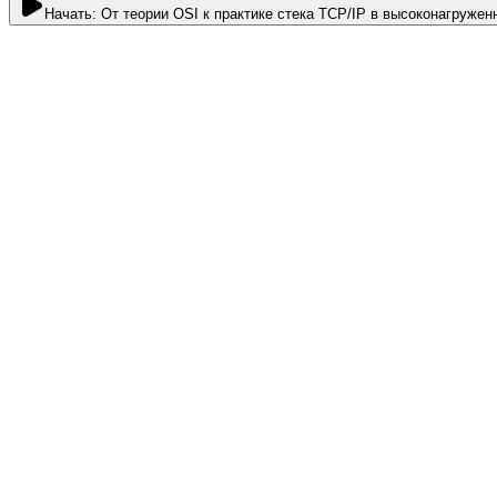
Начать:
От теории OSI к практике стека TCP/IP в высоконагруже