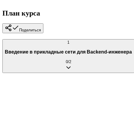
План курса
Поделиться
1
Введение в прикладные сети для Backend-инженера
0
/
2