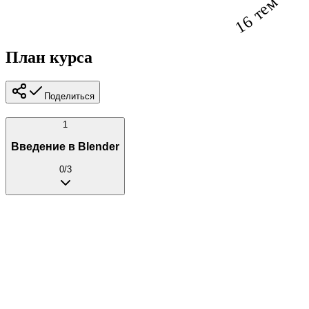
16 тем
План курса
Поделиться
1
Введение в Blender
0
/
3
Первые шаги: интерфейс и навигация