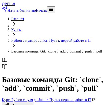
QPEL.ai
Начать бесплатно
Начать
Главная
Курсы
Python с нуля до Junior: Путь к первой работе в IT
Базовые команды Git: `clone`, `add`, `commit`, `push`, `pull`
Базовые команды Git: `clone`,
`add`, `commit`, `push`, `pull`
Курс:
Python с нуля до Junior: Путь к первой работе в IT
12
+