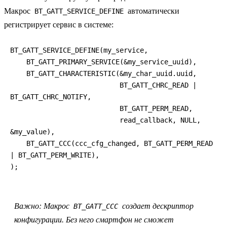
Макрос
автоматически
BT_GATT_SERVICE_DEFINE
регистрирует сервис в системе:
BT_GATT_SERVICE_DEFINE(my_service,

    BT_GATT_PRIMARY_SERVICE(&my_service_uuid),

    BT_GATT_CHARACTERISTIC(&my_char_uuid.uuid,

                           BT_GATT_CHRC_READ | 
BT_GATT_CHRC_NOTIFY,

                           BT_GATT_PERM_READ,

                           read_callback, NULL, 
&my_value),

    BT_GATT_CCC(ccc_cfg_changed, BT_GATT_PERM_READ 
| BT_GATT_PERM_WRITE),

);
Важно:
Макрос
создает дескриптор
BT_GATT_CCC
конфигурации. Без него смартфон не сможет