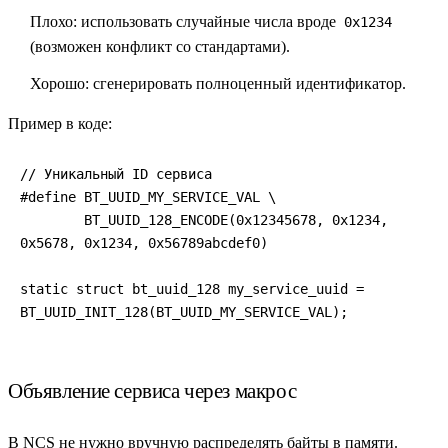
Плохо:
использовать случайные числа вроде
0x1234
(возможен конфликт со стандартами).
Хорошо:
сгенерировать полноценный идентификатор.
Пример в коде:
// Уникальный ID сервиса

#define BT_UUID_MY_SERVICE_VAL \

	BT_UUID_128_ENCODE(0x12345678, 0x1234, 
0x5678, 0x1234, 0x56789abcdef0)

static struct bt_uuid_128 my_service_uuid = 
BT_UUID_INIT_128(BT_UUID_MY_SERVICE_VAL);
Объявление сервиса через макрос
В NCS не нужно вручную распределять байты в памяти.