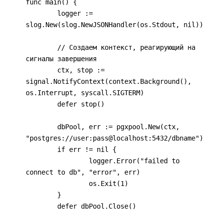
func main() {

	logger := 
slog.New(slog.NewJSONHandler(os.Stdout, nil))

	// Создаем контекст, реагирующий на 
сигналы завершения

	ctx, stop := 
signal.NotifyContext(context.Background(), 
os.Interrupt, syscall.SIGTERM)

	defer stop()

	dbPool, err := pgxpool.New(ctx, 
"postgres://user:pass@localhost:5432/dbname")

	if err != nil {

		logger.Error("failed to 
connect to db", "error", err)

		os.Exit(1)

	}

	defer dbPool.Close()
