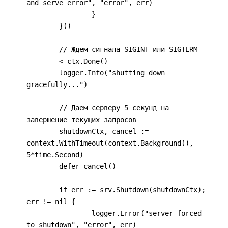
and serve error", "error", err)

		}

	}()

	// Ждем сигнала SIGINT или SIGTERM

	<-ctx.Done()

	logger.Info("shutting down 
gracefully...")

	// Даем серверу 5 секунд на 
завершение текущих запросов

	shutdownCtx, cancel := 
context.WithTimeout(context.Background(), 
5*time.Second)

	defer cancel()

	if err := srv.Shutdown(shutdownCtx); 
err != nil {

		logger.Error("server forced 
to shutdown", "error", err)
