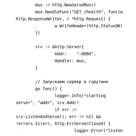
	mux := http.NewServeMux()

	mux.HandleFunc("GET /health", func(w 
http.ResponseWriter, r *http.Request) {

		w.WriteHeader(http.StatusOK)

	})

	srv := &http.Server{

		Addr:    ":8080",

		Handler: mux,

	}

	// Запускаем сервер в горутине

	go func() {

		logger.Info("starting 
server", "addr", srv.Addr)

		if err := 
srv.ListenAndServe(); err != nil && 
!errors.Is(err, http.ErrServerClosed) {

			logger.Error("listen 