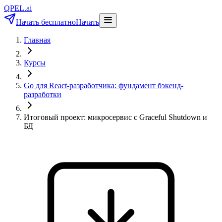
QPEL.ai
Начать бесплатно
Начать
Главная
Курсы
Go для React-разработчика: фундамент бэкенд-
разработки
Итоговый проект: микросервис с Graceful Shutdown и
БД