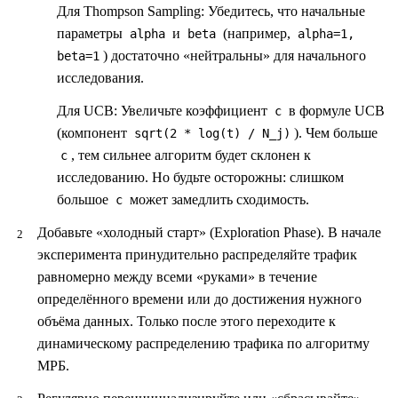
Для Thompson Sampling:
Убедитесь, что начальные
параметры
и
(например,
alpha
beta
alpha=1,
) достаточно «нейтральны» для начального
beta=1
исследования.
Для UCB:
Увеличьте коэффициент
в формуле UCB
c
(компонент
). Чем больше
sqrt(2 * log(t) / N_j)
, тем сильнее алгоритм будет склонен к
c
исследованию. Но будьте осторожны: слишком
большое
может замедлить сходимость.
c
Добавьте «холодный старт» (Exploration Phase).
В начале
эксперимента принудительно распределяйте трафик
равномерно между всеми «руками» в течение
определённого времени или до достижения нужного
объёма данных. Только после этого переходите к
динамическому распределению трафика по алгоритму
МРБ.